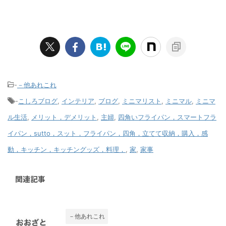
-
－他あれこれ
-
こしろブログ
,
インテリア
,
ブログ
,
ミニマリスト
,
ミニマル
,
ミニマ
ル生活
,
メリット，デメリット
,
主婦
,
四角いフライパン，スマートフラ
イパン，sutto，スット，フライパン，四角，立てて収納，購入，感
動，キッチン，キッチングッズ，料理，
,
家
,
家事
関連記事
－他あれこれ