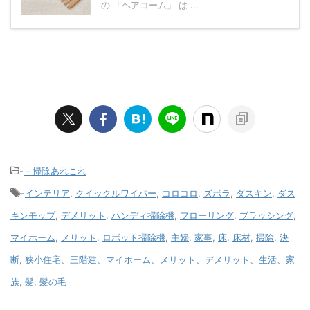
の 「ヘアコーム」 は ...
-
－掃除あれこれ
-
インテリア
,
クイックルワイパー
,
コロコロ
,
ズボラ
,
ダスキン
,
ダス
キンモップ
,
デメリット
,
ハンディ掃除機
,
フローリング
,
ブラッシング
,
マイホーム
,
メリット
,
ロボット掃除機
,
主婦
,
家事
,
床
,
床材
,
掃除
,
決
断
,
狭小住宅、三階建、マイホーム、メリット、デメリット、生活、家
族
,
髪
,
髪の毛