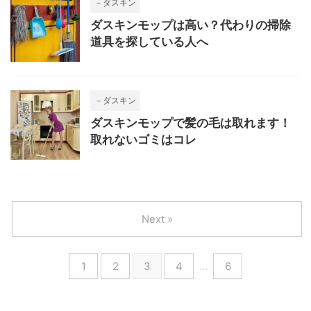
－ダスキン
ダスキンモップは高い？代わりの掃除
道具を探している人へ
－ダスキン
ダスキンモップで髪の毛は取れます！
取れないゴミはコレ
Next »
1
2
3
4
…
6