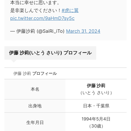
本当に幸せに思います。
是非楽しんでください！
#虎に翼
pic.twitter.com/9aHmD7sy5c
— 伊藤沙莉 (@SaiRi_iTo)
March 31, 2024
伊藤 沙莉(いとう さいり) プロフィール
伊藤 沙莉
プロフィール
伊藤 沙莉
本名
（いとう さいり）
出身地
日本・千葉県
1994年5月4日
生年月日
（30歳）