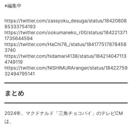
※編集中
https://twitter.com/zassyoku_desuga/status/18420808
85333754193
https://twitter.com/ookumaneko_r00/status/184221371
1735644594
https://twitter.com/HaChi78_/status/184177517878458
3740
https://twitter.com/hidamari4138/status/184214047113
4749119
https://twitter.com/NISHIMURAranger/status/18422759
32494795141
まとめ
2024年、マクドナルド「三角チョコパイ」のテレビCM
は、