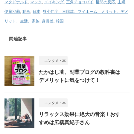
マクドナルド
,
マック
,
メイキング
,
三角チョコパイ
,
世間の反応
,
主婦
,
伊藤沙莉
,
動画
,
日本
,
狭小住宅、三階建、マイホーム、メリット、デメ
リット、生活、家族
,
身長差
,
韓国
関連記事
－エンタメ・本
たかはし著、副業ブログの教科書は
デメリットに気をつけて！
－エンタメ・本
リラックス効果に絶大の音楽！おす
すめは広橋真紀子さん