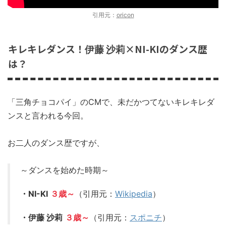
引用元：
oricon
キレキレダンス！
×NI-KIのダンス歴
伊藤 沙莉
は？
「三角チョコパイ」のCMで、未だかつてないキレキレダ
ンスと言われる今回。
お二人のダンス歴ですが、
～ダンスを始めた時期～
・NI-KI
３歳～
（引用元：
Wikipedia
）
・伊藤 沙莉
３歳～
（引用元：
スポニチ
）