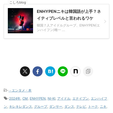
こしろblog
ENHYPENニキは韓国語が上手？ネ
イティブレベルと言われるワケ
韓国７人アイドルグループ、ENHYPEN(エ
ンハイフン)唯一 ...
-
－エンタメ・本
-
2024年
,
CM
,
ENHYPEN
,
NI-KI
,
アイドル
,
エナイプン
,
エンハイフ
ン
,
キレキレダンス
,
グループ
,
ダンサー
,
ダンス
,
テレビ
,
トーク
,
ニキ
,