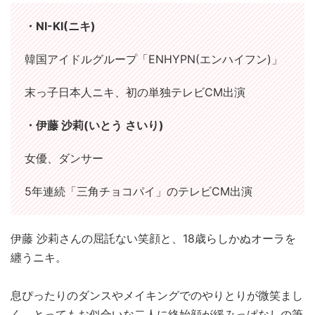
・NI-KI(ニキ)
韓国アイドルグループ「ENHYPN(エンハイフン)」
末っ子日本人ニキ、初の単独テレビCM出演
・伊藤 沙莉(いとう さいり)
女優、ダンサー
5年連続「三角チョコパイ」のテレビCM出演
伊藤 沙莉さんの屈託ない笑顔と、18歳らしかぬオーラを
纏うニキ。
息ぴったりのダンスやメイキングでのやりとりが微笑まし
く、とってもお似合いな二人に終始顔が緩みっぱなしの筆