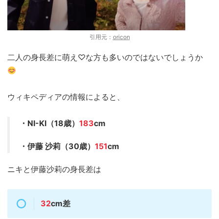
引用元：
oricon
二人の身長差に萌え♡な方も多いのではないでしょうか
ウィキペディアの情報によると、
・NI-KI（18歳）
183
cm
・伊藤 沙莉（30歳）
151
cm
ニキと伊藤沙莉の身長差は
32
cm差